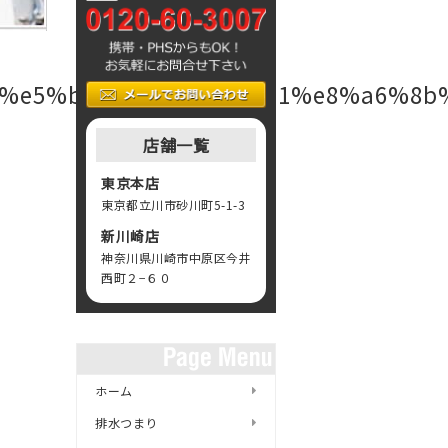
9%e5%b8%82%e8%8a%b1%e8%a6%8b
店舗一覧
東京本店
東京都立川市砂川町5-1-3
新川崎店
神奈川県川崎市中原区今井
西町２−６０
ホーム
排水つまり