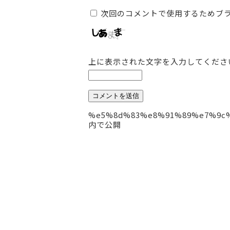
次回のコメントで使用するためブ
上に表示された文字を入力してくださ
投
%e5%8d%83%e8%91%89%e7%9c
内で公開
稿
ナ
ビ
ゲ
ー
シ
ョ