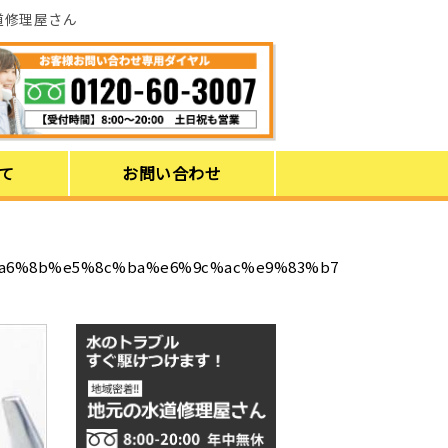
道修理屋さん
て
お問い合わせ
a6%8b%e5%8c%ba%e6%9c%ac%e9%83%b7