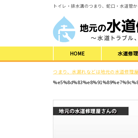
トイレ・排水溝のつまり、蛇口・水道管か
HOME
水道修
つまり、水漏れなどは地元の水道修理屋
%e5%8d%83%e8%91%89%e7%9c%