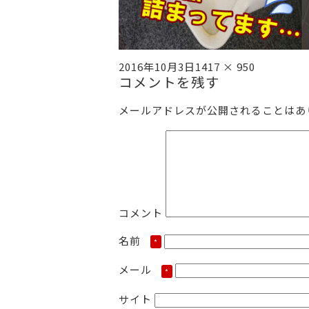
投
フ
2016年10月3日
1417 × 950
稿
コメントを残す
ル
日:
サ
イ
メールアドレスが公開されることはあ
ズ
コメント
名前
*
メール
*
サイト