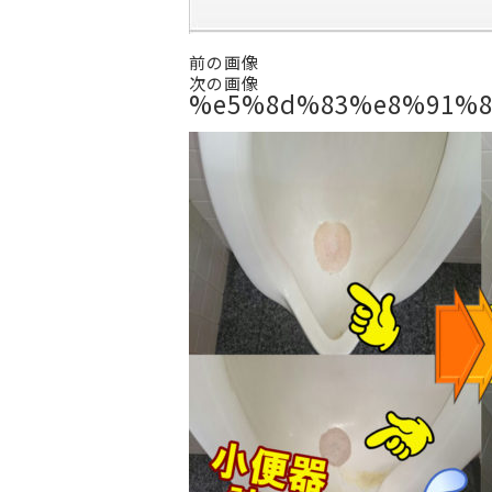
前の画像
次の画像
%e5%8d%83%e8%91%8