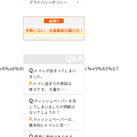
プライバシーポリシー
e8%a6%8b%e5%8c%ba%e6%9c%ac%e9%83%b7
トイレが詰まってしまい
ました。
トイレ詰まりの原因は
様々です。 大量の･･･
ティッシュペーパーを流
してしまいましたが問題は
ないでしょうか？
ティッシュペーパーは、
基本的にトイレに流･･･
便器に寿命はあります