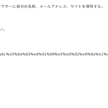
ラウザーに自分の名前、メールアドレス、サイトを保存する。
い。
%8c%e5%8d%83%e8%91%89%e5%b8%82%e8%8a%b1%