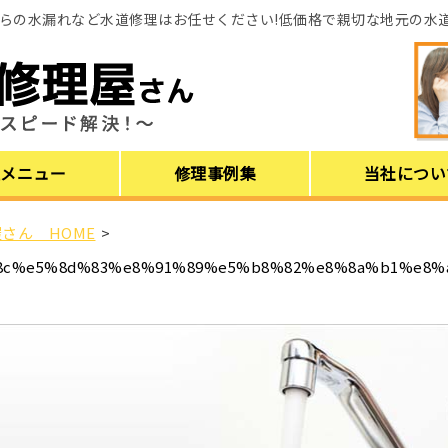
らの水漏れなど水道修理はお任せください!低価格で親切な地元の水
理メニュー
修理事例集
当社につい
さん HOME
>
8c%e5%8d%83%e8%91%89%e5%b8%82%e8%8a%b1%e8%