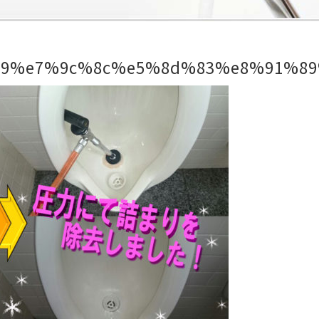
9%e7%9c%8c%e5%8d%83%e8%91%8