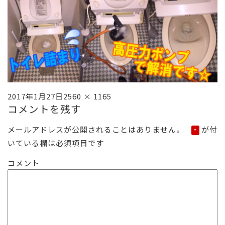
投
フ
2017年1月27日
2560 × 1165
コメントを残す
稿
ル
日:
サ
メールアドレスが公開されることはありません。
が付
*
イ
いている欄は必須項目です
ズ
コメント