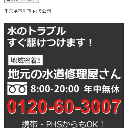
投
千葉県市川市
内で公開
稿
ナ
ビ
ゲ
ー
シ
ョ
ン