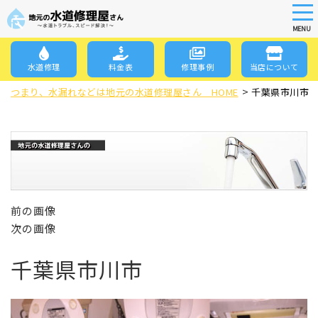
tog
nav
MENU
Skip
to
水道修理
料金表
修理事例
当店について
main
>
content
つまり、水漏れなどは地元の水道修理屋さん HOME
千葉県市川市
前の画像
次の画像
千葉県市川市