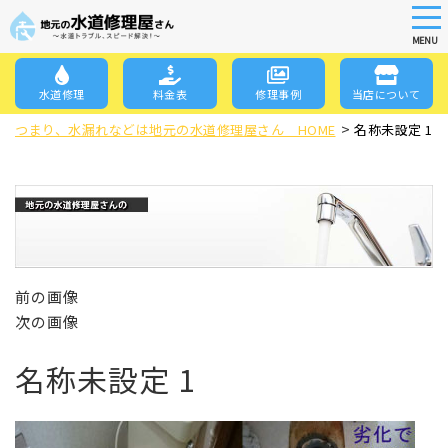
tog
nav
MENU
Skip
to
水道修理
料金表
修理事例
当店について
main
>
content
つまり、水漏れなどは地元の水道修理屋さん HOME
名称未設定 1
前の画像
次の画像
名称未設定 1