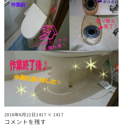
投
フ
2016年6月21日
1417 × 1417
コメントを残す
稿
ル