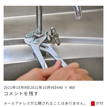
投
フ
2021年10月9日
2021年10月9日
640 × 480
コメントを残す
稿
ル
日:
サ
メールアドレスが公開されることはありません。
が付
*
イ