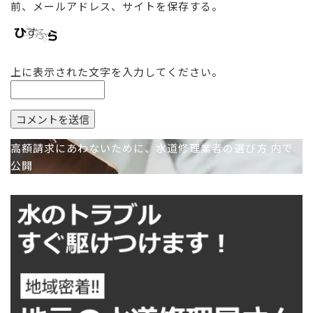
前、メールアドレス、サイトを保存する。
上に表示された文字を入力してください。
投
高額請求にあわないために、水道修理業者の選び方
内で
稿
公開
ナ
ビ
ゲ
ー
シ
ョ
ン