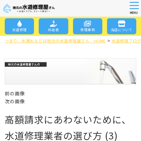
tog
nav
MENU
Skip
to
水道修理
料金表
修理事例
当店について
main
>
content
つまり、水漏れなどは地元の水道修理屋さん HOME
水道修理ブロ
前の画像
次の画像
高額請求にあわないために、
水道修理業者の選び方 (3)