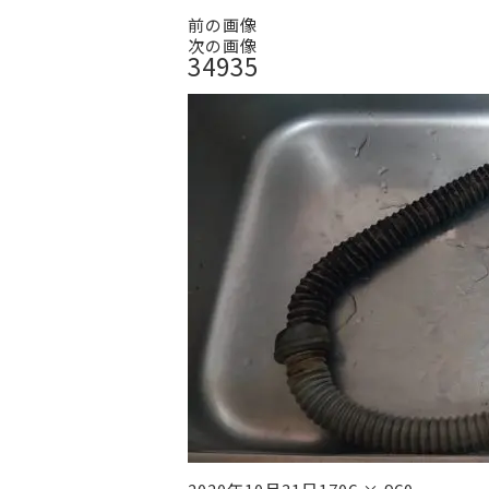
前の画像
次の画像
34935
投
フ