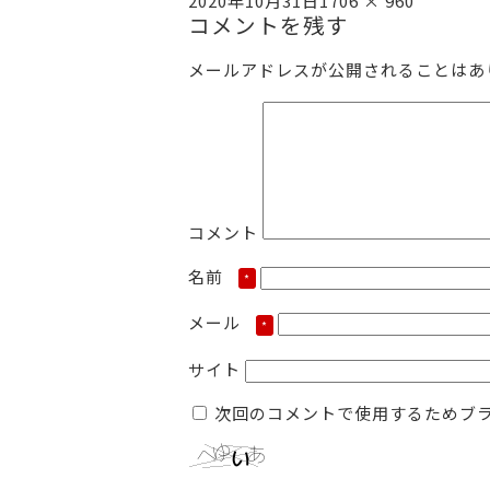
2020年10月31日
1706 × 960
稿
コメントを残す
ル
日:
サ
イ
メールアドレスが公開されることはあ
ズ
コメント
名前
*
メール
*
サイト
次回のコメントで使用するためブ