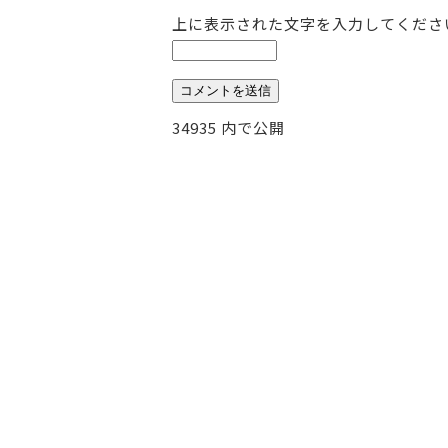
上に表示された文字を入力してくださ
投
34935
内で公開
稿
ナ
ビ
ゲ
ー
シ
ョ
ン