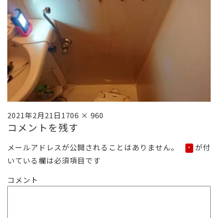
投
フ
2021年2月21日
1706 × 960
コメントを残す
稿
ル
日:
サ
メールアドレスが公開されることはありません。
が付
*
イ
いている欄は必須項目です
ズ
コメント