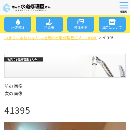
tog
nav
MENU
Skip
to
水道修理
料金表
修理事例
当店について
main
>
content
つまり、水漏れなどは地元の水道修理屋さん HOME
41395
前の画像
次の画像
41395