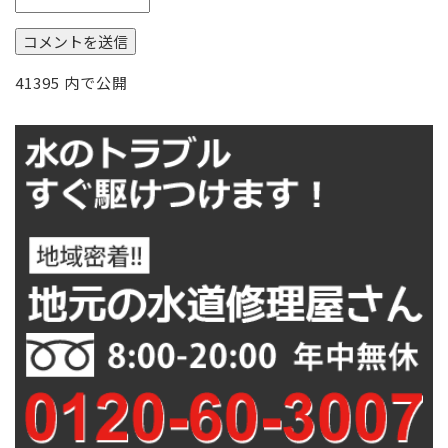
投
41395
内で公開
稿
ナ
ビ
ゲ
ー
シ
ョ
ン