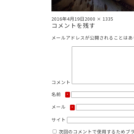
投
フ
2016年4月19日
2000 × 1335
稿
コメントを残す
ル
日:
サ
イ
メールアドレスが公開されることはあ
ズ
コメント
名前
*
メール
*
サイト
次回のコメントで使用するためブ