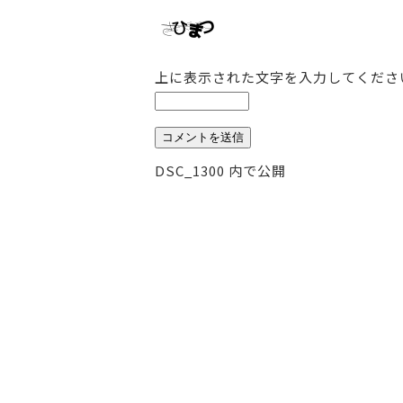
上に表示された文字を入力してくださ
投
DSC_1300
内で公開
稿
ナ
ビ
ゲ
ー
シ
ョ
ン