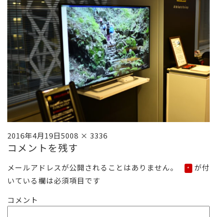
投
フ
2016年4月19日
5008 × 3336
コメントを残す
稿
ル
日:
サ
メールアドレスが公開されることはありません。
が付
*
イ
いている欄は必須項目です
ズ
コメント