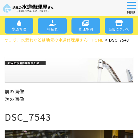
tog
nav
MENU
Skip
to
水道修理
料金表
修理事例
当店について
main
>
content
つまり、水漏れなどは地元の水道修理屋さん HOME
DSC_7543
前の画像
次の画像
DSC_7543