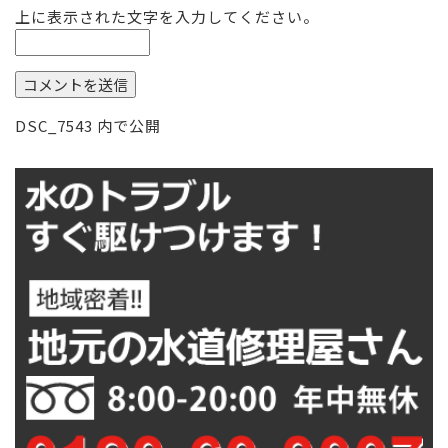
上に表示された文字を入力してください。
投
DSC_7543
内で公開
稿
ナ
ビ
ゲ
ー
シ
ョ
ン