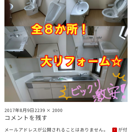
投
フ
2017年8月9日
2239 × 2000
コメントを残す
稿
ル
日:
サ
メールアドレスが公開されることはありません。
が付
*
イ