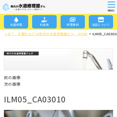
tog
nav
MENU
Skip
to
水道修理
料金表
修理事例
当店について
main
>
content
つまり、水漏れなどは地元の水道修理屋さん HOME
ILM05_CA0301
前の画像
次の画像
ILM05_CA03010