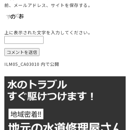
前、メールアドレス、サイトを保存する。
上に表示された文字を入力してください。
投
ILM05_CA03010
内で公開
稿
ナ
ビ
ゲ
ー
シ
ョ