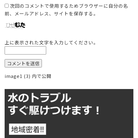
次回のコメントで使用するためブラウザーに自分の名
前、メールアドレス、サイトを保存する。
上に表示された文字を入力してください。
投
image1 (3)
内で公開
稿
ナ
ビ
ゲ
ー
シ