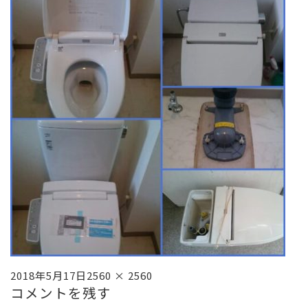
投
フ
2018年5月17日
2560 × 2560
コメントを残す
稿
ル