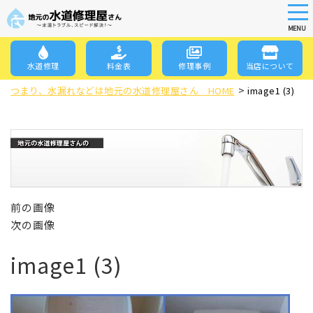
tog
nav
MENU
Skip
to
水道修理
料金表
修理事例
当店について
main
>
content
つまり、水漏れなどは地元の水道修理屋さん HOME
image1 (3)
前の画像
次の画像
image1 (3)