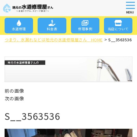
tog
nav
MENU
Skip
to
水道修理
料金表
修理事例
当店について
main
>
content
つまり、水漏れなどは地元の水道修理屋さん HOME
S__3563536
前の画像
次の画像
S__3563536