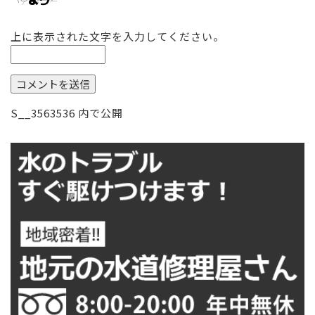
上に表示された文字を入力してください。
投
S__3563536
内で公開
稿
ナ
ビ
ゲ
ー
シ
ョ
ン