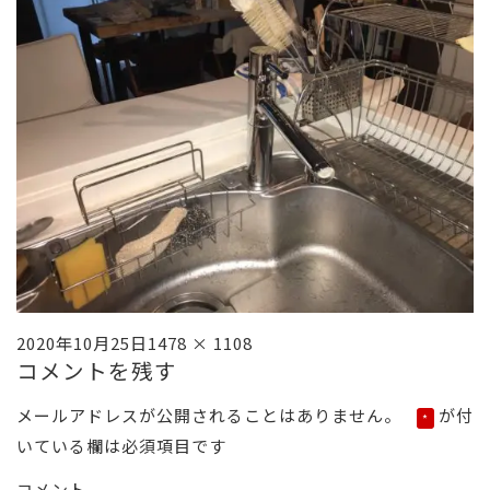
投
フ
2020年10月25日
1478 × 1108
コメントを残す
稿
ル
日:
サ
メールアドレスが公開されることはありません。
が付
*
イ
いている欄は必須項目です
ズ
コメント