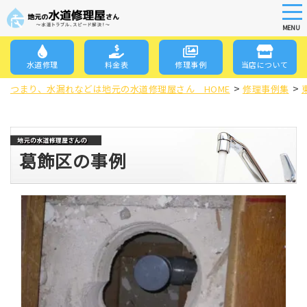
tog
nav
MENU
Skip
to
水道修理
料金表
修理事例
当店について
main
>
>
content
つまり、水漏れなどは地元の水道修理屋さん HOME
修理事例集
葛飾区の事例