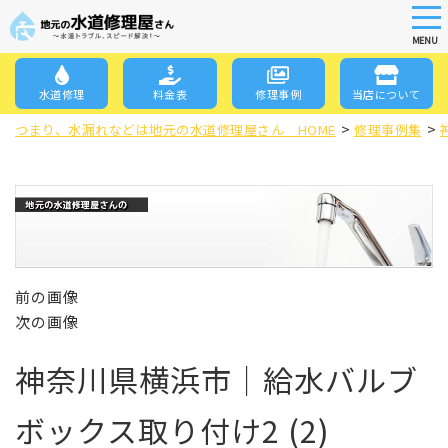
tog
nav
MENU
Skip
to
水道修理
料金表
修理事例
当店について
main
>
>
content
つまり、水漏れなどは地元の水道修理屋さん HOME
修理事例集
前の画像
次の画像
神奈川県横浜市｜給水バルブ
ボックス取り付け2 (2)