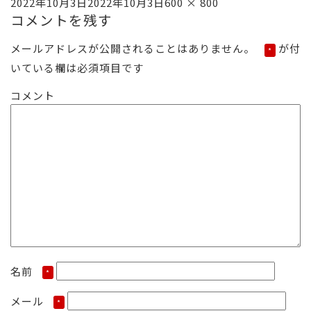
投
フ
2022年10月3日
2022年10月3日
600 × 800
コメントを残す
稿
ル
日:
サ
メールアドレスが公開されることはありません。
が付
*
イ
いている欄は必須項目です
ズ
コメント
名前
*
メール
*