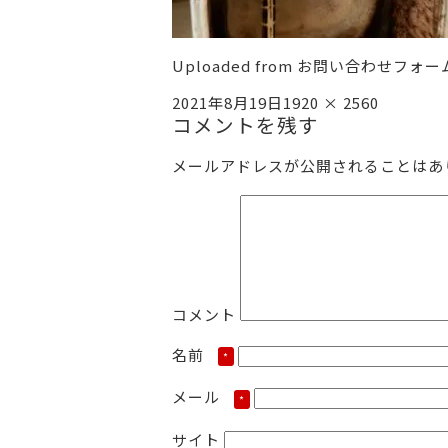
Uploaded from お問い合わせフォー
投
フ
2021年8月19日
1920 × 2560
稿
コメントを残す
ル
日:
サ
イ
メールアドレスが公開されることはあ
ズ
コメント
名前
*
メール
*
サイト