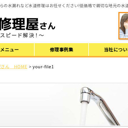
らの水漏れなど水道修理はお任せください!低価格で親切な地元の水
理メニュー
修理事例集
当社につい
さん HOME
>
your-file1