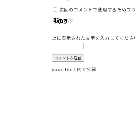
次回のコメントで使用するためブ
上に表示された文字を入力してくださ
投
your-file1
内で公開
稿
ナ
ビ
ゲ
ー
シ
ョ